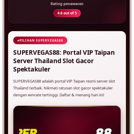
Rating penawaran
4.6 out of 5
PILIHAN SUPERVEGAS88
SUPERVEGAS88: Portal VIP Taipan
Server Thailand Slot Gacor
Spektakuler
SUPERVEGAS88 adalah portal VIP Taipan resmi server slot
Thailand terbaik. Nikmati ratusan slot gacor spektakuler
dengan winrate tertinggi. Daftar & menang hari ini!