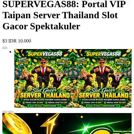
SUPERVEGAS88: Portal VIP
Taipan Server Thailand Slot
Gacor Spektakuler
$3
IDR 10.000