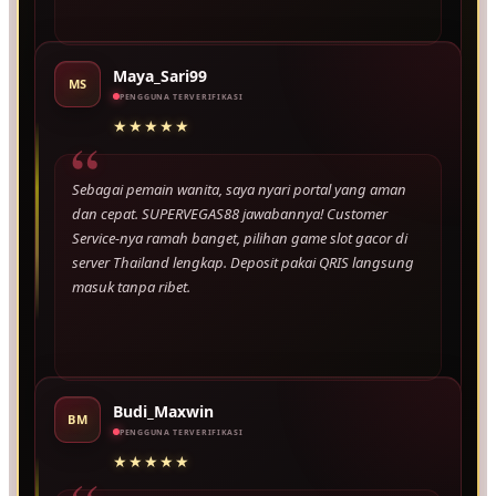
Maya_Sari99
MS
PENGGUNA TERVERIFIKASI
★★★★★
“
Sebagai pemain wanita, saya nyari portal yang aman
dan cepat. SUPERVEGAS88 jawabannya! Customer
Service-nya ramah banget, pilihan game slot gacor di
server Thailand lengkap. Deposit pakai QRIS langsung
masuk tanpa ribet.
Budi_Maxwin
BM
PENGGUNA TERVERIFIKASI
★★★★★