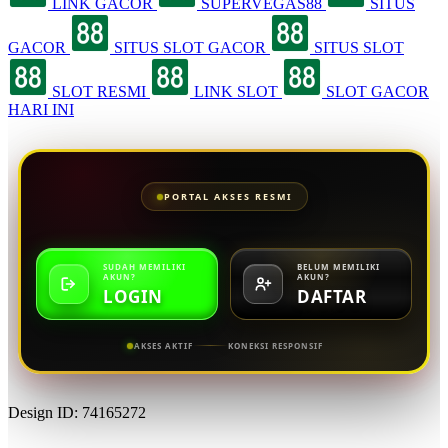
LINK GACOR
SUPERVEGAS88
SITUS
GACOR
SITUS SLOT GACOR
SITUS SLOT
SLOT RESMI
LINK SLOT
SLOT GACOR
HARI INI
PORTAL AKSES RESMI
SUDAH MEMILIKI
BELUM MEMILIKI
AKUN?
AKUN?
LOGIN
DAFTAR
AKSES AKTIF
KONEKSI RESPONSIF
Design ID: 74165272