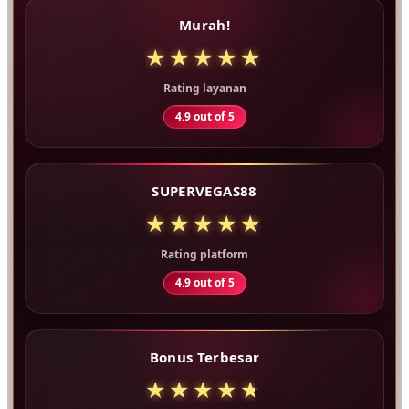
Murah!
Rating layanan
4.9 out of 5
SUPERVEGAS88
Rating platform
4.9 out of 5
Bonus Terbesar