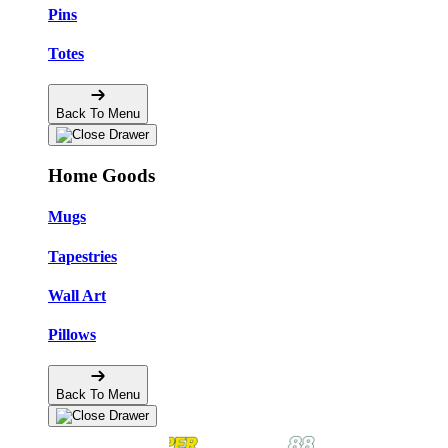
Pins
Totes
Back To Menu
Home Goods
Mugs
Tapestries
Wall Art
Pillows
Back To Menu