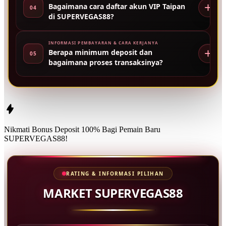
Bagaimana cara daftar akun VIP Taipan
04
di SUPERVEGAS88?
INFORMASI PEMBAYARAN & CARA KERJANYA
Berapa minimum deposit dan
05
bagaimana proses transaksinya?
Nikmati
Bonus Deposit 100%
Bagi Pemain Baru
SUPERVEGAS88!
RATING & INFORMASI PILIHAN
MARKET SUPERVEGAS88