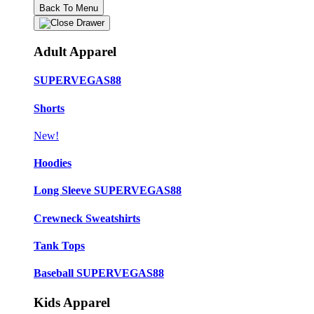
Back To Menu
Adult Apparel
SUPERVEGAS88
Shorts
New!
Hoodies
Long Sleeve SUPERVEGAS88
Crewneck Sweatshirts
Tank Tops
Baseball SUPERVEGAS88
Kids Apparel