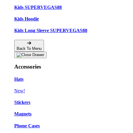
Kids SUPERVEGAS88
Kids Hoodie
Kids Long Sleeve SUPERVEGAS88
Back To Menu
Accessories
Hats
New!
Stickers
Magnets
Phone Cases