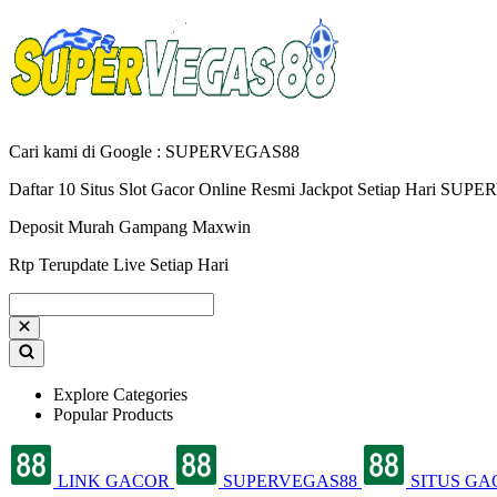
Cari kami di Google : SUPERVEGAS88
Daftar 10 Situs Slot Gacor Online Resmi Jackpot Setiap Hari SU
Deposit Murah Gampang Maxwin
Rtp Terupdate Live Setiap Hari
Explore Categories
Popular Products
LINK GACOR
SUPERVEGAS88
SITUS GA