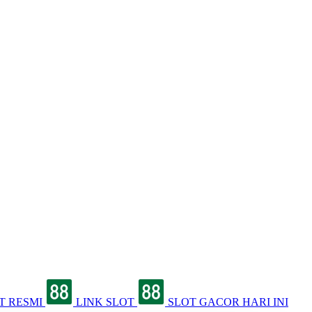
T RESMI
LINK SLOT
SLOT GACOR HARI INI