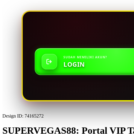
SUDAH MEMILIKI AKUN?
LOGIN
Design ID: 74165272
SUPERVEGAS88: Portal VIP Tai