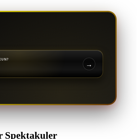
KUN?
→
r Spektakuler