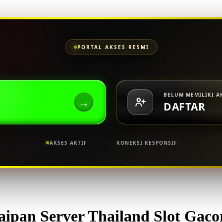
PORTAL AKSES RESMI
BELUM MEMILIKI A
→
DAFTAR
AKSES AKTIF
KONEKSI RESPONSIF
pan Server Thailand Slot Gaco