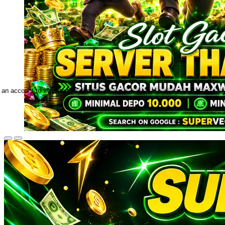
 an account to favorite this design!