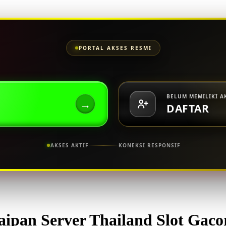
PORTAL AKSES RESMI
BELUM MEMILIKI A
→
DAFTAR
AKSES AKTIF
KONEKSI RESPONSIF
pan Server Thailand Slot Gaco