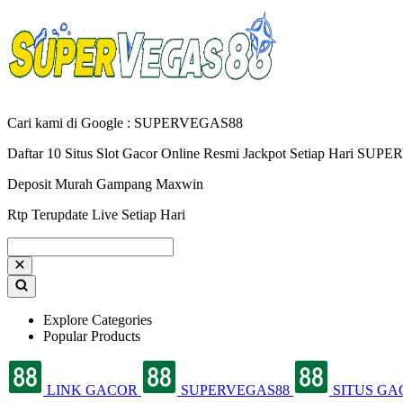
Cari kami di Google : SUPERVEGAS88
Daftar 10 Situs Slot Gacor Online Resmi Jackpot Setiap Hari SU
Deposit Murah Gampang Maxwin
Rtp Terupdate Live Setiap Hari
Explore Categories
Popular Products
LINK GACOR
SUPERVEGAS88
SITUS GA