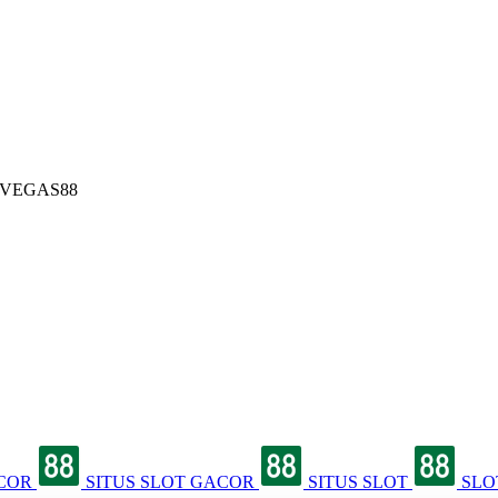
PERVEGAS88
COR
SITUS SLOT GACOR
SITUS SLOT
SLO