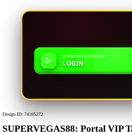
SUDAH MEMILIKI AKUN?
LOGIN
Design ID: 74165272
SUPERVEGAS88: Portal VIP Tai