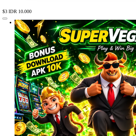
$3
IDR 10.000