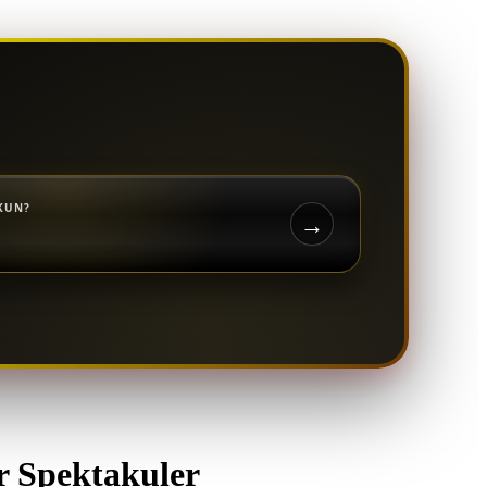
KUN?
→
r Spektakuler