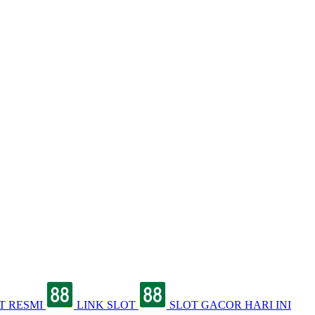
T RESMI
LINK SLOT
SLOT GACOR HARI INI