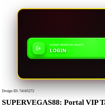
SUDAH MEMILIKI AKUN?
LOGIN
Design ID: 74165272
SUPERVEGAS88: Portal VIP Tai