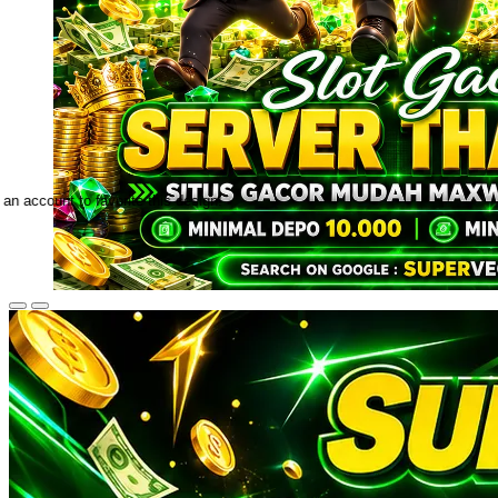
 an account to favorite this design!