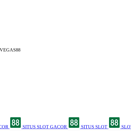
PERVEGAS88
COR
SITUS SLOT GACOR
SITUS SLOT
SLO