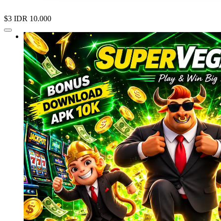
$3
IDR 10.000