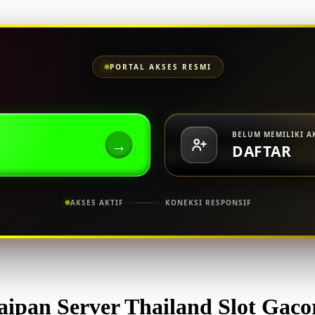
PORTAL AKSES RESMI
BELUM MEMILIKI A
→
DAFTAR
AKSES AKTIF
KONEKSI RESPONSIF
pan Server Thailand Slot Gaco