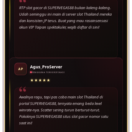
“
RTP slot gacor di SUPERVEGAS88 bukan kaleng-kaleng.
Udah seminggu ini main di server slot Thailand mereka
dan konsisten JP terus. Buat yang mau rasainsensasi
akun VIP Taipan spektakuler, wajib daftar di sini!
Agus_ProServer
AP
PENGGUNA TERVERIFIKASI
★★★★★
“
Awalnya ragu, tapi pas coba main slot Thailand di
portal SUPERVEGAS88, ternyata emang beda level
winrate-nya. Scatter sering turun berturut-turut.
Pokoknya SUPERVEGAS88 situs slot gacor nomor satu
saat ini!