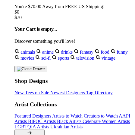
You're
$70.00
Away from
FREE US Shipping!
$0
$70
Your Cart is empty...
Discover something you'll love!
animals
anime
drinks
fantasy
food
funny
movies
sci-fi
sports
television
vintage
Shop Designs
New Tees on Sale
Newest Designers
Tag Directory
Artist Collections
Featured Designers
Artists to Watch
Creators to Watch
AAPI
Artists
BIPOC Artists
Black Artists
Celebrate Women Artists
LGBTQIA Artists
Ukrainian Artists