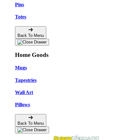
Pins
Totes
Back To Menu
Home Goods
Mugs
Tapestries
Wall Art
Pillows
Back To Menu