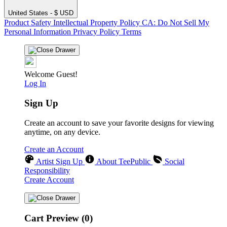
United States - $ USD
Product Safety
Intellectual Property Policy
CA: Do Not Sell My
Personal Information
Privacy Policy
Terms
Welcome Guest!
Log In
Sign Up
Create an account to save your favorite designs for viewing
anytime, on any device.
Create an Account
Artist Sign Up
About TeePublic
Social
Responsibility
Create Account
Cart Preview (0)