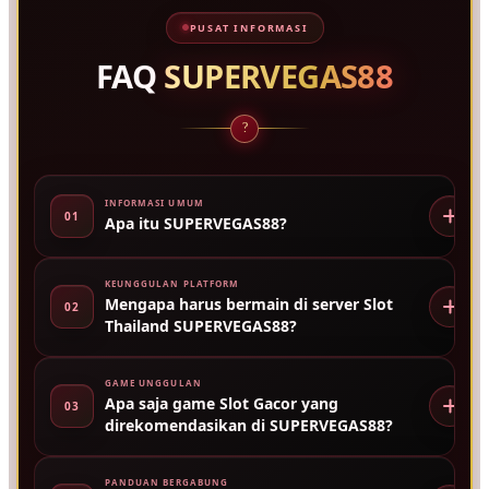
PUSAT INFORMASI
FAQ
SUPERVEGAS88
?
INFORMASI UMUM
01
Apa itu SUPERVEGAS88?
KEUNGGULAN PLATFORM
Mengapa harus bermain di server Slot
02
Thailand SUPERVEGAS88?
GAME UNGGULAN
Apa saja game Slot Gacor yang
03
direkomendasikan di SUPERVEGAS88?
PANDUAN BERGABUNG