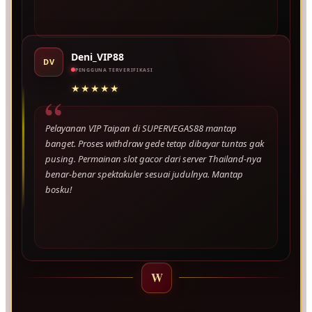
Deni_VIP88
DV
PENGGUNA TERVERIFIKASI
★★★★★
“
Pelayanan VIP Taipan di SUPERVEGAS88 mantap
banget. Proses withdraw gede tetap dibayar tuntas gak
pusing. Permainan slot gacor dari server Thailand-nya
benar-benar spektakuler sesuai judulnya. Mantap
bosku!
W