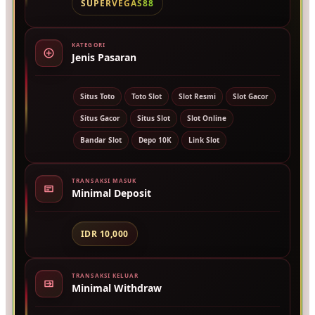
SUPERVEGAS88
KATEGORI
Jenis Pasaran
Situs Toto
Toto Slot
Slot Resmi
Slot Gacor
Situs Gacor
Situs Slot
Slot Online
Bandar Slot
Depo 10K
Link Slot
TRANSAKSI MASUK
Minimal Deposit
IDR 10,000
TRANSAKSI KELUAR
Minimal Withdraw