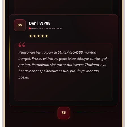
Deni_VIP88
DV
PENGGUNA TERVERIFIKASI
★★★★★
“
Pelayanan VIP Taipan di SUPERVEGAS88 mantap
banget. Proses withdraw gede tetap dibayar tuntas gak
pusing. Permainan slot gacor dari server Thailand-nya
benar-benar spektakuler sesuai judulnya. Mantap
bosku!
W