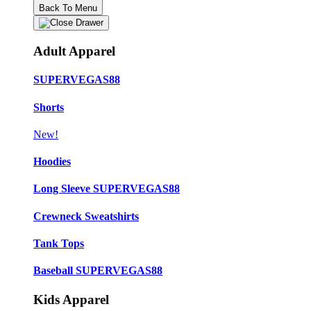
Back To Menu
Adult Apparel
SUPERVEGAS88
Shorts
New!
Hoodies
Long Sleeve SUPERVEGAS88
Crewneck Sweatshirts
Tank Tops
Baseball SUPERVEGAS88
Kids Apparel