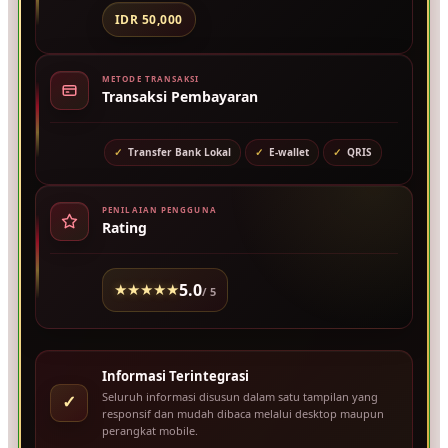
IDR 50,000
METODE TRANSAKSI
Transaksi Pembayaran
Transfer Bank Lokal
E-wallet
QRIS
PENILAIAN PENGGUNA
Rating
5.0
★
★
★
★
★
/ 5
Informasi Terintegrasi
Seluruh informasi disusun dalam satu tampilan yang
✓
responsif dan mudah dibaca melalui desktop maupun
perangkat mobile.