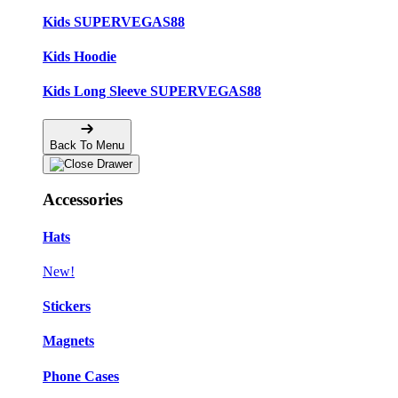
Kids SUPERVEGAS88
Kids Hoodie
Kids Long Sleeve SUPERVEGAS88
Back To Menu
Accessories
Hats
New!
Stickers
Magnets
Phone Cases