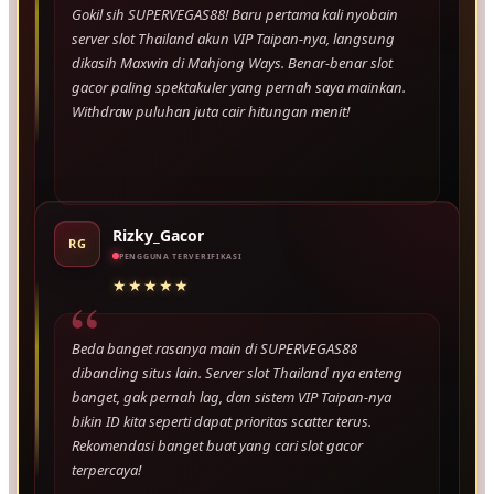
Gokil sih SUPERVEGAS88! Baru pertama kali nyobain
server slot Thailand akun VIP Taipan-nya, langsung
dikasih Maxwin di Mahjong Ways. Benar-benar slot
gacor paling spektakuler yang pernah saya mainkan.
Withdraw puluhan juta cair hitungan menit!
Rizky_Gacor
RG
PENGGUNA TERVERIFIKASI
★★★★★
“
Beda banget rasanya main di SUPERVEGAS88
dibanding situs lain. Server slot Thailand nya enteng
banget, gak pernah lag, dan sistem VIP Taipan-nya
bikin ID kita seperti dapat prioritas scatter terus.
Rekomendasi banget buat yang cari slot gacor
terpercaya!