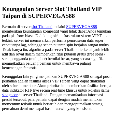
Keunggulan Server Slot Thailand VIP
Taipan di SUPERVEGAS88
Bermain di server
slot Thailand
melalui
SUPERVEGAS88
memberikan keuntungan kompetitif yang tidak dapat Anda temukan
pada platform biasa. Didukung oleh infrastruktur sistem VIP Taipan
terkini, server ini menawarkan performa pemrosesan data super
cepat tanpa lag, sehingga setiap putaran spin berjalan sangat mulus.
Tidak hanya itu, algoritma pada server Thailand terkenal jauh lebih
adil dan royal dalam memberikan fitur putaran gratis (free spins)
serta pengganda (multiplier) bernilai besar, yang secara signifikan
meningkatkan peluang pemain untuk membawa pulang
kemenangan fantastis.
Keunggulan lain yang menjadikan SUPERVEGAS88 sebagai pusat
perhatian adalah fasilitas akses VIP Taipan yang dapat dinikmati
oleh seluruh member. Akun prioritas ini memberikan fasilitas berupa
data indikator RTP live secara real-time khusus untuk koleksi game
slot gacor
di server Thailand. Dengan memanfaatkan informasi
presisi tersebut, para pemain dapat dengan mudah menentukan
momentum terbaik untuk bertaruh dan mengoptimalkan strategi
permainan demi mencapai hasil maxwin yang konsisten.