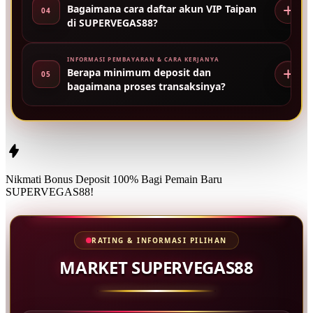
Bagaimana cara daftar akun VIP Taipan
04
di SUPERVEGAS88?
INFORMASI PEMBAYARAN & CARA KERJANYA
Berapa minimum deposit dan
05
bagaimana proses transaksinya?
Nikmati
Bonus Deposit 100%
Bagi Pemain Baru
SUPERVEGAS88!
RATING & INFORMASI PILIHAN
MARKET SUPERVEGAS88