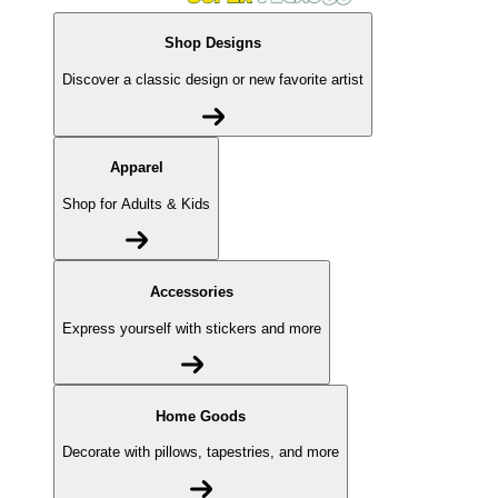
Shop Designs
Discover a classic design or new favorite artist
Apparel
Shop for Adults & Kids
Accessories
Express yourself with stickers and more
Home Goods
Decorate with pillows, tapestries, and more