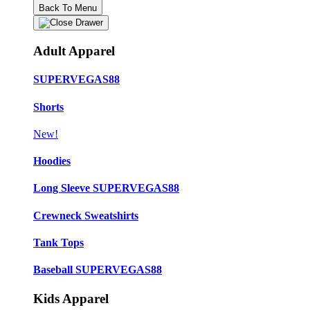
Back To Menu
Adult Apparel
SUPERVEGAS88
Shorts
New!
Hoodies
Long Sleeve SUPERVEGAS88
Crewneck Sweatshirts
Tank Tops
Baseball SUPERVEGAS88
Kids Apparel