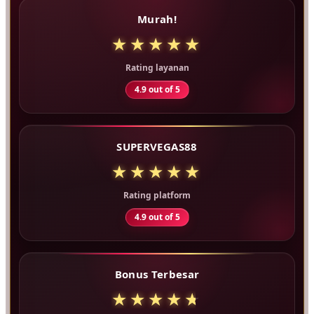
Murah!
Rating layanan
4.9 out of 5
SUPERVEGAS88
Rating platform
4.9 out of 5
Bonus Terbesar