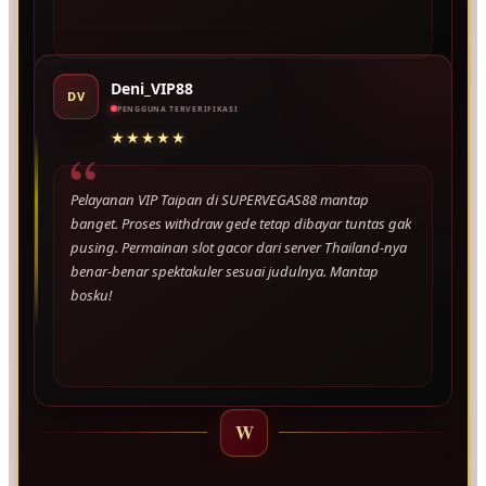
Deni_VIP88
DV
PENGGUNA TERVERIFIKASI
★★★★★
“
Pelayanan VIP Taipan di SUPERVEGAS88 mantap
banget. Proses withdraw gede tetap dibayar tuntas gak
pusing. Permainan slot gacor dari server Thailand-nya
benar-benar spektakuler sesuai judulnya. Mantap
bosku!
W