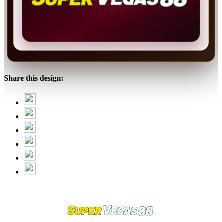
Share this design: