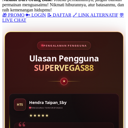
permainan menguasaimu! Nikmati hiburannya, atur batasanmu, dan
raih kemenangan hidupmu!
🎁 PROMO
🔑 LOGIN
📝 DAFTAR
🔗 LINK ALTERNATIF
💬
LIVE CHAT
PENGALAMAN PENGGUNA
Ulasan Pengguna
SUPERVEGAS88
★
Hendra Taipan_Sby
HTS
PENGGUNA TERVERIFIKASI
★★★★★
“