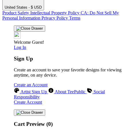
United States - $ USD
Product Safety
Intellectual Property Policy
CA: Do Not Sell My
Personal Information
Privacy Policy
Terms
Welcome Guest!
Log In
Sign Up
Create an account to save your favorite designs for viewing
anytime, on any device.
Create an Account
Artist Sign Up
About TeePublic
Social
Responsibility
Create Account
Cart Preview (0)