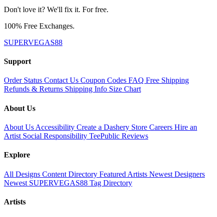
Don't love it? We'll fix it. For free.
100% Free Exchanges.
SUPERVEGAS88
Support
Order Status
Contact Us
Coupon Codes
FAQ
Free Shipping
Refunds & Returns
Shipping Info
Size Chart
About Us
About Us
Accessibility
Create a Dashery Store
Careers
Hire an
Artist
Social Responsibility
TeePublic Reviews
Explore
All Designs
Content Directory
Featured Artists
Newest Designers
Newest SUPERVEGAS88
Tag Directory
Artists