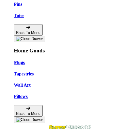
Pins
Totes
Back To Menu
Home Goods
Mugs
Tapestries
Wall Art
Pillows
Back To Menu