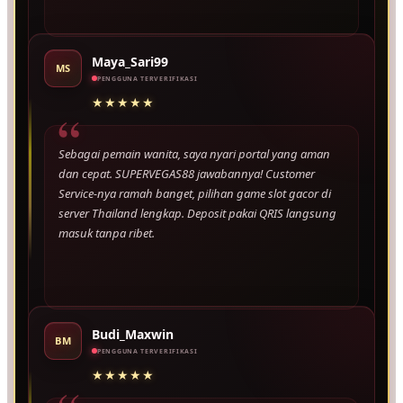
Maya_Sari99
MS
PENGGUNA TERVERIFIKASI
★★★★★
“
Sebagai pemain wanita, saya nyari portal yang aman
dan cepat. SUPERVEGAS88 jawabannya! Customer
Service-nya ramah banget, pilihan game slot gacor di
server Thailand lengkap. Deposit pakai QRIS langsung
masuk tanpa ribet.
Budi_Maxwin
BM
PENGGUNA TERVERIFIKASI
★★★★★