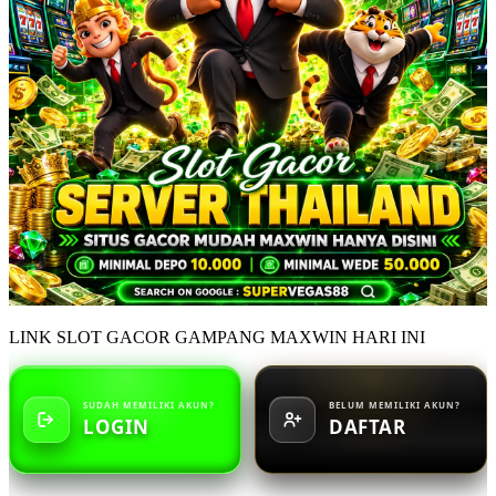
LINK SLOT GACOR GAMPANG MAXWIN HARI INI
SUDAH MEMILIKI AKUN?
BELUM MEMILIKI AKUN?
LOGIN
DAFTAR