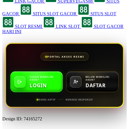
LINK GACOR
SUPERVEGAS88
SITUS
GACOR
SITUS SLOT GACOR
SITUS SLOT
SLOT RESMI
LINK SLOT
SLOT GACOR
HARI INI
PORTAL AKSES RESMI
SUDAH MEMILIKI
BELUM MEMILIKI
AKUN?
AKUN?
LOGIN
DAFTAR
AKSES AKTIF
KONEKSI RESPONSIF
Design ID: 74165272